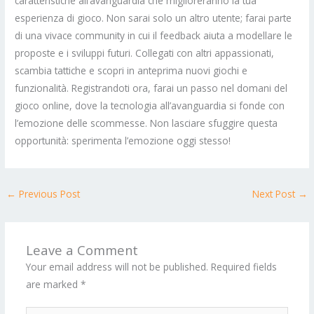
caratteristiche all’avanguardia che miglioreranno la tua
esperienza di gioco. Non sarai solo un altro utente; farai parte
di una vivace community in cui il feedback aiuta a modellare le
proposte e i sviluppi futuri. Collegati con altri appassionati,
scambia tattiche e scopri in anteprima nuovi giochi e
funzionalità. Registrandoti ora, farai un passo nel domani del
gioco online, dove la tecnologia all’avanguardia si fonde con
l’emozione delle scommesse. Non lasciare sfuggire questa
opportunità: sperimenta l’emozione oggi stesso!
←
Previous Post
Next Post
→
Leave a Comment
Your email address will not be published.
Required fields
are marked
*