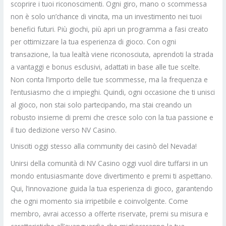
scoprire i tuoi riconoscimenti. Ogni giro, mano o scommessa
non è solo un’chance di vincita, ma un investimento nei tuoi
benefici futuri. Più giochi, più apri un programma a fasi creato
per ottimizzare la tua esperienza di gioco. Con ogni
transazione, la tua lealtà viene riconosciuta, aprendoti la strada
a vantaggi e bonus esclusivi, adattati in base alle tue scelte.
Non conta l’importo delle tue scommesse, ma la frequenza e
l’entusiasmo che ci impieghi. Quindi, ogni occasione che ti unisci
al gioco, non stai solo partecipando, ma stai creando un
robusto insieme di premi che cresce solo con la tua passione e
il tuo dedizione verso NV Casino.
Unisciti oggi stesso alla community dei casinò del Nevada!
Unirsi della comunità di NV Casino oggi vuol dire tuffarsi in un
mondo entusiasmante dove divertimento e premi ti aspettano.
Qui, l’innovazione guida la tua esperienza di gioco, garantendo
che ogni momento sia irripetibile e coinvolgente. Come
membro, avrai accesso a offerte riservate, premi su misura e