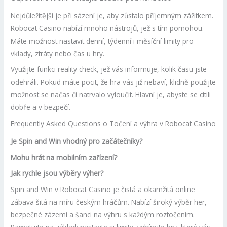
Nejdůležitější je při sázení je, aby zůstalo příjemným zážitkem.
Robocat Casino nabízí mnoho nástrojů, jež s tím pomohou.
Máte možnost nastavit denní, týdenní i měsíční limity pro
vklady, ztráty nebo čas u hry.
Využijte funkci reality check, jež vás informuje, kolik času jste
odehráli. Pokud máte pocit, že hra vás již nebaví, klidně použijte
možnost se načas či natrvalo vyloučit. Hlavní je, abyste se cítili
dobře a v bezpečí.
Frequently Asked Questions o Točení a výhra v Robocat Casino
Je Spin and Win vhodný pro začátečníky?
Mohu hrát na mobilním zařízení?
Jak rychle jsou výběry výher?
Spin and Win v Robocat Casino je čistá a okamžitá online
zábava šitá na míru českým hráčům. Nabízí široký výběr her,
bezpečné zázemí a šanci na výhru s každým roztočením.