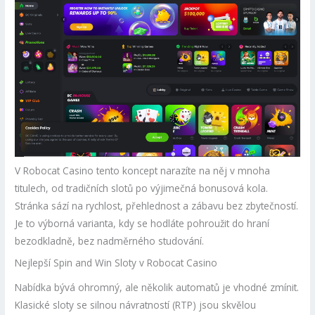
V Robocat Casino tento koncept narazíte na něj v mnoha
titulech, od tradičních slotů po výjimečná bonusová kola.
Stránka sází na rychlost, přehlednost a zábavu bez zbytečností.
Je to výborná varianta, kdy se hodláte pohroužit do hraní
bezodkladně, bez nadměrného studování.
Nejlepší Spin and Win Sloty v Robocat Casino
Nabídka bývá ohromný, ale několik automatů je vhodné zmínit.
Klasické sloty se silnou návratností (RTP) jsou skvělou