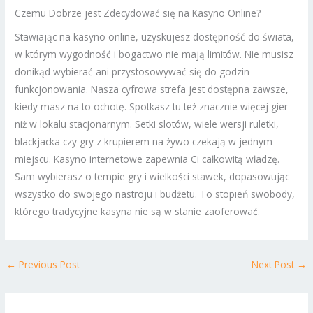
Czemu Dobrze jest Zdecydować się na Kasyno Online?
Stawiając na kasyno online, uzyskujesz dostępność do świata,
w którym wygodność i bogactwo nie mają limitów. Nie musisz
donikąd wybierać ani przystosowywać się do godzin
funkcjonowania. Nasza cyfrowa strefa jest dostępna zawsze,
kiedy masz na to ochotę. Spotkasz tu też znacznie więcej gier
niż w lokalu stacjonarnym. Setki slotów, wiele wersji ruletki,
blackjacka czy gry z krupierem na żywo czekają w jednym
miejscu. Kasyno internetowe zapewnia Ci całkowitą władzę.
Sam wybierasz o tempie gry i wielkości stawek, dopasowując
wszystko do swojego nastroju i budżetu. To stopień swobody,
którego tradycyjne kasyna nie są w stanie zaoferować.
←
Previous Post
Next Post
→