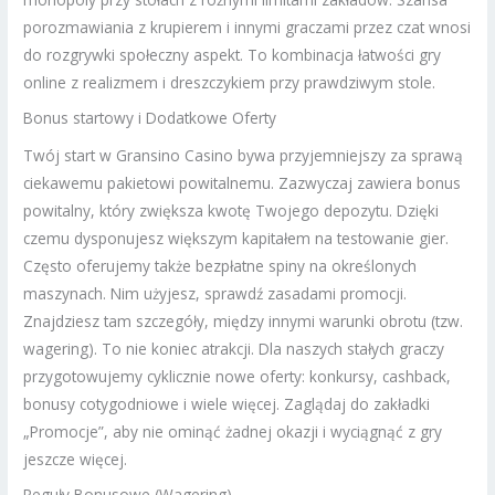
porozmawiania z krupierem i innymi graczami przez czat wnosi
do rozgrywki społeczny aspekt. To kombinacja łatwości gry
online z realizmem i dreszczykiem przy prawdziwym stole.
Bonus startowy i Dodatkowe Oferty
Twój start w Gransino Casino bywa przyjemniejszy za sprawą
ciekawemu pakietowi powitalnemu. Zazwyczaj zawiera bonus
powitalny, który zwiększa kwotę Twojego depozytu. Dzięki
czemu dysponujesz większym kapitałem na testowanie gier.
Często oferujemy także bezpłatne spiny na określonych
maszynach. Nim użyjesz, sprawdź zasadami promocji.
Znajdziesz tam szczegóły, między innymi warunki obrotu (tzw.
wagering). To nie koniec atrakcji. Dla naszych stałych graczy
przygotowujemy cyklicznie nowe oferty: konkursy, cashback,
bonusy cotygodniowe i wiele więcej. Zaglądaj do zakładki
„Promocje”, aby nie ominąć żadnej okazji i wyciągnąć z gry
jeszcze więcej.
Reguły Bonusowe (Wagering)