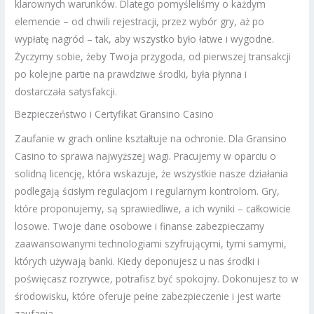
klarownych warunków. Dlatego pomyśleliśmy o każdym
elemencie – od chwili rejestracji, przez wybór gry, aż po
wypłatę nagród – tak, aby wszystko było łatwe i wygodne.
Życzymy sobie, żeby Twoja przygoda, od pierwszej transakcji
po kolejne partie na prawdziwe środki, była płynna i
dostarczała satysfakcji.
Bezpieczeństwo i Certyfikat Gransino Casino
Zaufanie w grach online kształtuje na ochronie. Dla Gransino
Casino to sprawa najwyższej wagi. Pracujemy w oparciu o
solidną licencję, która wskazuje, że wszystkie nasze działania
podlegają ścisłym regulacjom i regularnym kontrolom. Gry,
które proponujemy, są sprawiedliwe, a ich wyniki – całkowicie
losowe. Twoje dane osobowe i finanse zabezpieczamy
zaawansowanymi technologiami szyfrującymi, tymi samymi,
których używają banki. Kiedy deponujesz u nas środki i
poświęcasz rozrywce, potrafisz być spokojny. Dokonujesz to w
środowisku, które oferuje pełne zabezpieczenie i jest warte
zaufania.