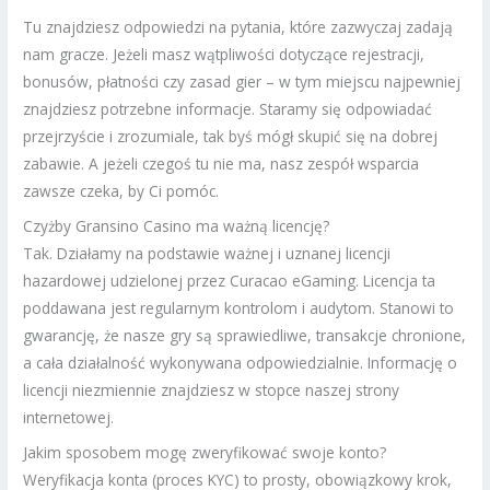
Tu znajdziesz odpowiedzi na pytania, które zazwyczaj zadają
nam gracze. Jeżeli masz wątpliwości dotyczące rejestracji,
bonusów, płatności czy zasad gier – w tym miejscu najpewniej
znajdziesz potrzebne informacje. Staramy się odpowiadać
przejrzyście i zrozumiale, tak byś mógł skupić się na dobrej
zabawie. A jeżeli czegoś tu nie ma, nasz zespół wsparcia
zawsze czeka, by Ci pomóc.
Czyżby Gransino Casino ma ważną licencję?
Tak. Działamy na podstawie ważnej i uznanej licencji
hazardowej udzielonej przez Curacao eGaming. Licencja ta
poddawana jest regularnym kontrolom i audytom. Stanowi to
gwarancję, że nasze gry są sprawiedliwe, transakcje chronione,
a cała działalność wykonywana odpowiedzialnie. Informację o
licencji niezmiennie znajdziesz w stopce naszej strony
internetowej.
Jakim sposobem mogę zweryfikować swoje konto?
Weryfikacja konta (proces KYC) to prosty, obowiązkowy krok,