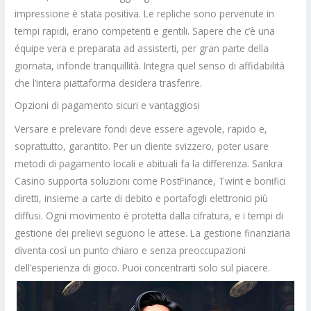
impressione è stata positiva. Le repliche sono pervenute in
tempi rapidi, erano competenti e gentili. Sapere che c’è una
équipe vera e preparata ad assisterti, per gran parte della
giornata, infonde tranquillità. Integra quel senso di affidabilità
che l’intera piattaforma desidera trasferire.
Opzioni di pagamento sicuri e vantaggiosi
Versare e prelevare fondi deve essere agevole, rapido e,
soprattutto, garantito. Per un cliente svizzero, poter usare
metodi di pagamento locali e abituali fa la differenza. Sankra
Casino supporta soluzioni come PostFinance, Twint e bonifici
diretti, insieme a carte di debito e portafogli elettronici più
diffusi. Ogni movimento è protetta dalla cifratura, e i tempi di
gestione dei prelievi seguono le attese. La gestione finanziaria
diventa così un punto chiaro e senza preoccupazioni
dell’esperienza di gioco. Puoi concentrarti solo sul piacere.