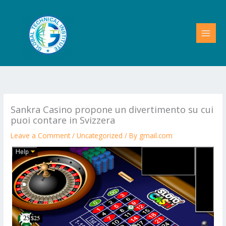
Skip
to
content
Sankra Casino propone un divertimento su cui
puoi contare in Svizzera
Leave a Comment
/
Uncategorized
/ By
gmail.com