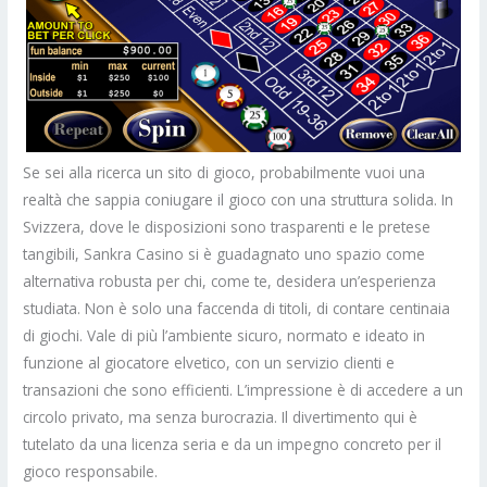
Se sei alla ricerca un sito di gioco, probabilmente vuoi una
realtà che sappia coniugare il gioco con una struttura solida. In
Svizzera, dove le disposizioni sono trasparenti e le pretese
tangibili, Sankra Casino si è guadagnato uno spazio come
alternativa robusta per chi, come te, desidera un’esperienza
studiata. Non è solo una faccenda di titoli, di contare centinaia
di giochi. Vale di più l’ambiente sicuro, normato e ideato in
funzione al giocatore elvetico, con un servizio clienti e
transazioni che sono efficienti. L’impressione è di accedere a un
circolo privato, ma senza burocrazia. Il divertimento qui è
tutelato da una licenza seria e da un impegno concreto per il
gioco responsabile.