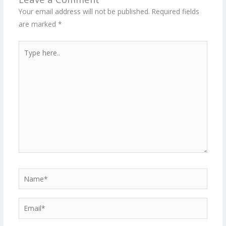
Your email address will not be published.
Required fields
are marked
*
Type
here..
Name*
Email*