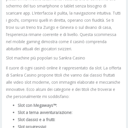
schermo del tuo smartphone o tablet senza bisogno di
scaricare app. L’interfaccia è pulita, la navigazione intuitiva. Tutti
i giochi, compresi quelli in diretta, operano con fluidità. Se ti
trovi su un treno tra Zurigo e Ginevra o sul divano di casa,
l’esperienza rimane coerente e di livello. Questa scommessa
nel mobile gaming dimostra come il casinò comprenda
abitudini attuali dei giocatori svizzeri.
Slot machine più popolari su Sankra Casino
Il cuore di ogni casinò online è rappresentato da slot. La offerta
di Sankra Casino propone titoli che vanno dai classici fruttati
alle video slot moderne, con immagini elaborate e meccaniche
innovative. Ecco alcuni dei categorie e dei titoli che troverai e
che personalmente mi soddisfano:
Slot con Megaways™:
Slot a tema avventura/azione:
Slot classici e a frutti:
Slot progressivi: