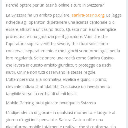
Perché optare per un casinò online sicuro in Svizzera?
La Svizzera ha un ambito peculiare,
sankra-casino.org
. La legge
richiede agli operatori di detenere una licenza cantonale o di
essere affiliati a un casinò fisico. Questa non è una semplice
procedura, è una garanzia per il giocatore. Vuol dire che
l’operatore supera verifiche severe, che i tuoi soldi sono
conservati separatamente e che i giochi sono omologati per la
loro regolarità. Selezionare una realtà come Sankra Casino,
che lavora in questo ambito giuridico, ti protegge da rischi
inutili. Online non tutti osservano le stesse regole.
L’ottemperanza alla normativa elvetica è quindi il primo,
rilevante indizio di affidabilità. Costituisce un investimento
tangibile verso la cerchia di utenti locali.
Mobile Gaming: puoi giocare ovunque in Svizzera
L’indipendenza di giocare in qualsiasi momento e luogo è al
giorno d’oggi indispensabile. Sankra Casino offre una
piattaforma mobile totalmente reattiva, che si conforma allo