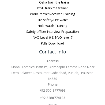
Osha train the trainer
IOSH train the trainer
Work Permit Receiver Training
Fire safety/Fire watch
Hole watch Training
Safety officer interview Preparation
NvQ Level 6 & NVQ level 7
Pdfs Download
Contact Info
Address
Global Technical Institute, Ahmedpur Lamma Road Near
Dera Salateen Restaurant Sadiqabad, Punjab, Pakistan
64350
Phone
+92 300 8777698
+92 3280774103