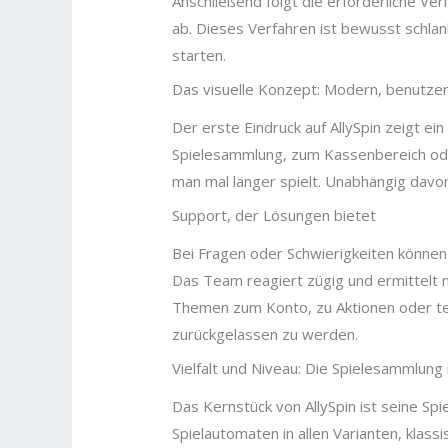
Anschließend folgt die erforderliche Ve
ab. Dieses Verfahren ist bewusst schla
starten.
Das visuelle Konzept: Modern, benutzer
Der erste Eindruck auf AllySpin zeigt ei
Spielesammlung, zum Kassenbereich oder 
man mal länger spielt. Unabhängig davon
Support, der Lösungen bietet
Bei Fragen oder Schwierigkeiten können s
Das Team reagiert zügig und ermittelt n
Themen zum Konto, zu Aktionen oder tech
zurückgelassen zu werden.
Vielfalt und Niveau: Die Spielesammlung
Das Kernstück von AllySpin ist seine Sp
Spielautomaten in allen Varianten, klass