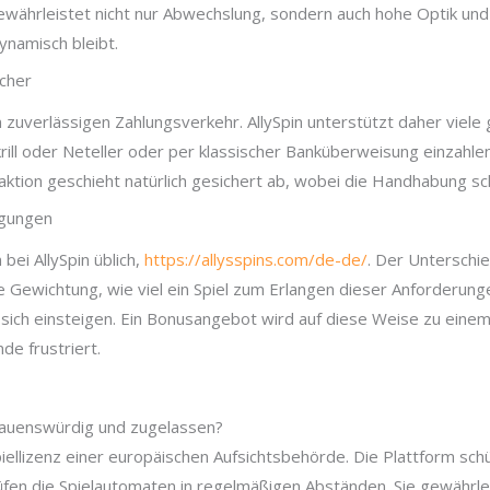
währleistet nicht nur Abwechslung, sondern auch hohe Optik und
ynamisch bleibt.
icher
m zuverlässigen Zahlungsverkehr. AllySpin unterstützt daher viel
rill oder Neteller oder per klassischer Banküberweisung einzahlen
aktion geschieht natürlich gesichert ab, wobei die Handhabung sc
ngungen
bei AllySpin üblich,
https://allysspins.com/de-de/
. Der Unterschie
Gewichtung, wie viel ein Spiel zum Erlangen dieser Anforderunge
sich einsteigen. Ein Bonusangebot wird auf diese Weise zu einem 
de frustriert.
trauenswürdig und zugelassen?
sspiellizenz einer europäischen Aufsichtsbehörde. Die Plattform sc
üfen die Spielautomaten in regelmäßigen Abständen. Sie gewährlei