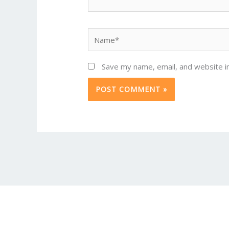
Name*
Save my name, email, and website in