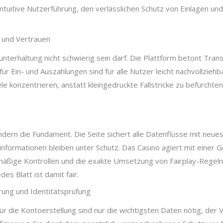
intuitive Nutzerführung, den verlässlichen Schutz von Einlagen un
z und Vertrauen
unterhaltung nicht schwierig sein darf. Die Plattform betont Tran
Ein- und Auszahlungen sind für alle Nutzer leicht nachvollziehba
le konzentrieren, anstatt kleingedruckte Fallstricke zu befürchten.
sondern die Fundament. Die Seite sichert alle Datenflüsse mit neue
informationen bleiben unter Schutz. Das Casino agiert mit einer
äßige Kontrollen und die exakte Umsetzung von Fairplay-Regeln. 
es Blatt ist damit fair.
ierung und Identitätsprüfung
. Für die Kontoerstellung sind nur die wichtigsten Daten nötig, de