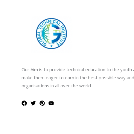
Our Aim is to provide technical education to the youth 
make them eager to earn in the best possible way and
organisations in all over the world.