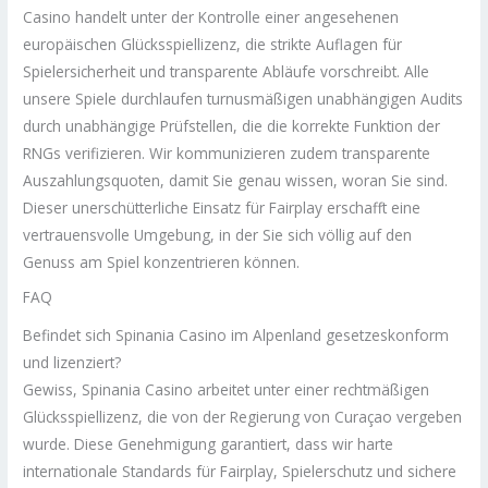
Casino handelt unter der Kontrolle einer angesehenen
europäischen Glücksspiellizenz, die strikte Auflagen für
Spielersicherheit und transparente Abläufe vorschreibt. Alle
unsere Spiele durchlaufen turnusmäßigen unabhängigen Audits
durch unabhängige Prüfstellen, die die korrekte Funktion der
RNGs verifizieren. Wir kommunizieren zudem transparente
Auszahlungsquoten, damit Sie genau wissen, woran Sie sind.
Dieser unerschütterliche Einsatz für Fairplay erschafft eine
vertrauensvolle Umgebung, in der Sie sich völlig auf den
Genuss am Spiel konzentrieren können.
FAQ
Befindet sich Spinania Casino im Alpenland gesetzeskonform
und lizenziert?
Gewiss, Spinania Casino arbeitet unter einer rechtmäßigen
Glücksspiellizenz, die von der Regierung von Curaçao vergeben
wurde. Diese Genehmigung garantiert, dass wir harte
internationale Standards für Fairplay, Spielerschutz und sichere