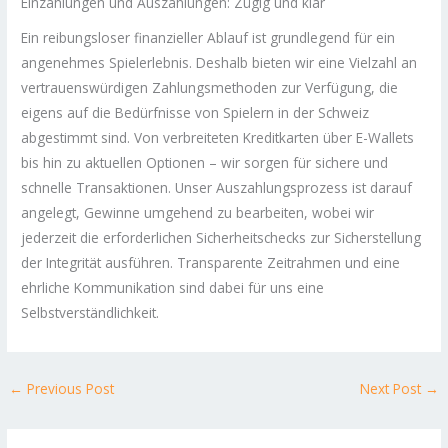
Einzahlungen und Auszahlungen: Zügig und klar
Ein reibungsloser finanzieller Ablauf ist grundlegend für ein
angenehmes Spielerlebnis. Deshalb bieten wir eine Vielzahl an
vertrauenswürdigen Zahlungsmethoden zur Verfügung, die
eigens auf die Bedürfnisse von Spielern in der Schweiz
abgestimmt sind. Von verbreiteten Kreditkarten über E-Wallets
bis hin zu aktuellen Optionen – wir sorgen für sichere und
schnelle Transaktionen. Unser Auszahlungsprozess ist darauf
angelegt, Gewinne umgehend zu bearbeiten, wobei wir
jederzeit die erforderlichen Sicherheitschecks zur Sicherstellung
der Integrität ausführen. Transparente Zeitrahmen und eine
ehrliche Kommunikation sind dabei für uns eine
Selbstverständlichkeit.
←
Previous Post
Next Post
→