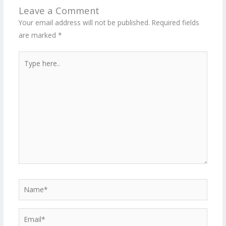
Leave a Comment
Your email address will not be published.
Required fields
are marked
*
Type
here..
Name*
Email*