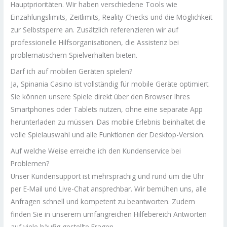
Hauptprioritäten. Wir haben verschiedene Tools wie
Einzahlungslimits, Zeitlimits, Reality-Checks und die Möglichkeit
zur Selbstsperre an. Zusätzlich referenzieren wir auf
professionelle Hilfsorganisationen, die Assistenz bei
problematischem Spielverhalten bieten.
Darf ich auf mobilen Geräten spielen?
Ja, Spinania Casino ist vollständig für mobile Geräte optimiert.
Sie können unsere Spiele direkt über den Browser Ihres
Smartphones oder Tablets nutzen, ohne eine separate App
herunterladen zu müssen. Das mobile Erlebnis beinhaltet die
volle Spielauswahl und alle Funktionen der Desktop-Version.
Auf welche Weise erreiche ich den Kundenservice bei
Problemen?
Unser Kundensupport ist mehrsprachig und rund um die Uhr
per E-Mail und Live-Chat ansprechbar. Wir bemühen uns, alle
Anfragen schnell und kompetent zu beantworten. Zudem
finden Sie in unserem umfangreichen Hilfebereich Antworten
auf viele häufig gestellte Fragen.