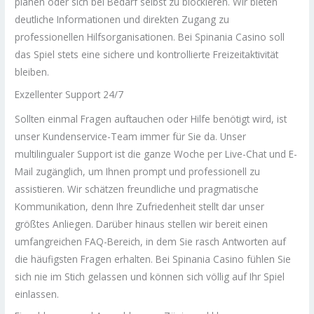
planen oder sich bei Bedarf selbst zu blockieren. Wir bieten
deutliche Informationen und direkten Zugang zu
professionellen Hilfsorganisationen. Bei Spinania Casino soll
das Spiel stets eine sichere und kontrollierte Freizeitaktivität
bleiben.
Exzellenter Support 24/7
Sollten einmal Fragen auftauchen oder Hilfe benötigt wird, ist
unser Kundenservice-Team immer für Sie da. Unser
multilingualer Support ist die ganze Woche per Live-Chat und E-
Mail zugänglich, um Ihnen prompt und professionell zu
assistieren. Wir schätzen freundliche und pragmatische
Kommunikation, denn Ihre Zufriedenheit stellt dar unser
größtes Anliegen. Darüber hinaus stellen wir bereit einen
umfangreichen FAQ-Bereich, in dem Sie rasch Antworten auf
die häufigsten Fragen erhalten. Bei Spinania Casino fühlen Sie
sich nie im Stich gelassen und können sich völlig auf Ihr Spiel
einlassen.