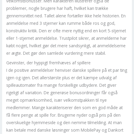
velkomstbonusser. Men karakteren illustrerer også de
problemer, nogle brugere har haft, hvilket kan trække
gennemsnittet ned. Tallet alene fortæller ikke hele historien. En
anmeldelse med 3 stjerner kan rumme både ros og god,
konstruktiv kritik. Den er ofte mere nyttig end en kort 5-stjernet
eller 1-stjernet anmeldelse. Trustpilot sikrer, at anmelderne har
købt noget, hvilket gør det mere sandsynligt, at anmeldelserne
er ægte. Det gør den samlede vurdering mere stabil.
Gevinster, der hyppigt fremhæves af spillere
I de positive anmeldelser henviser danske spillere på et par ting
igen og igen. Det allerstørste plus er det kæmpe udvalg af
spilleautomater fra mange forskellige udbydere. Det giver
rigeligt af variation. De generøse bonusordninger får også
meget opmærksomhed, især velkomstpakken til nye
medlemmer. Mange karakteriserer den som en god måde at
få flere penge at spille for. Brugerne nyder også pris på den
overskuelige hjemmeside og den nemme tilmelding. At man
kan betale med danske løsninger som MobilePay og Dankort