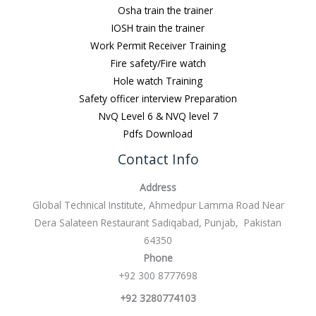
Osha train the trainer
IOSH train the trainer
Work Permit Receiver Training
Fire safety/Fire watch
Hole watch Training
Safety officer interview Preparation
NvQ Level 6 & NVQ level 7
Pdfs Download
Contact Info
Address
Global Technical Institute, Ahmedpur Lamma Road Near
Dera Salateen Restaurant Sadiqabad, Punjab, Pakistan
64350
Phone
+92 300 8777698
+92 3280774103