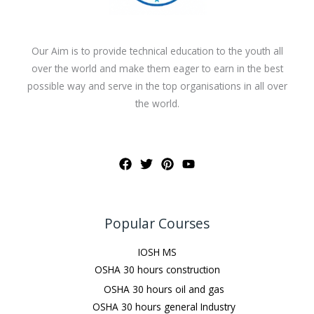
Our Aim is to provide technical education to the youth all
over the world and make them eager to earn in the best
possible way and serve in the top organisations in all over
the world.
Popular Courses
IOSH MS
OSHA 30 hours construction
OSHA 30 hours oil and gas
OSHA 30 hours general Industry