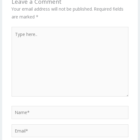
Leave a Comment
Your email address will not be published.
Required fields
are marked
*
Type
here..
Name*
Email*