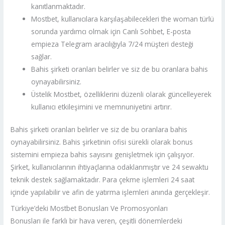
kanıtlanmaktadır.
Mostbet, kullanıcılara karşılaşabilecekleri the woman türlü
sorunda yardımcı olmak için Canlı Sohbet, E-posta
empieza Telegram aracılığıyla 7/24 müşteri desteği
sağlar.
Bahis şirketi oranları belirler ve siz de bu oranlara bahis
oynayabilirsiniz.
Üstelik Mostbet, özelliklerini düzenli olarak güncelleyerek
kullanıcı etkileşimini ve memnuniyetini artırır.
Bahis şirketi oranları belirler ve siz de bu oranlara bahis
oynayabilirsiniz. Bahis şirketinin ofisi sürekli olarak bonus
sistemini empieza bahis sayısını genişletmek için çalışıyor.
Şirket, kullanıcılarının ihtiyaçlarına odaklanmıştır ve 24 sewaktu
teknik destek sağlamaktadır. Para çekme işlemleri 24 saat
içinde yapılabilir ve afin de yatırma işlemleri anında gerçekleşir.
Türkiye’deki Mostbet Bonusları Ve Promosyonları
Bonusları ile farklı bir hava veren, çeşitli dönemlerdeki