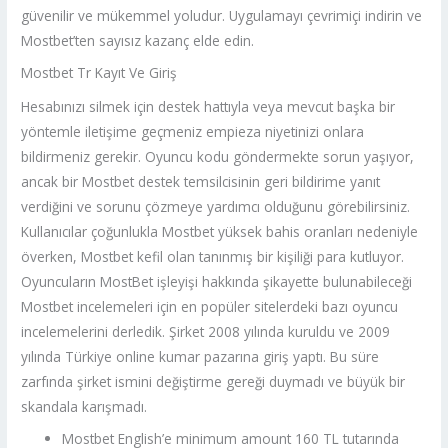
güvenilir ve mükemmel yoludur. Uygulamayı çevrimiçi indirin ve
Mostbet’ten sayısız kazanç elde edin.
Mostbet Tr Kayıt Ve Giriş
Hesabınızı silmek için destek hattıyla veya mevcut başka bir
yöntemle iletişime geçmeniz empieza niyetinizi onlara
bildirmeniz gerekir. Oyuncu kodu göndermekte sorun yaşıyor,
ancak bir Mostbet destek temsilcisinin geri bildirime yanıt
verdiğini ve sorunu çözmeye yardımcı olduğunu görebilirsiniz.
Kullanıcılar çoğunlukla Mostbet yüksek bahis oranları nedeniyle
överken, Mostbet kefil olan tanınmış bir kişiliği para kutluyor.
Oyuncuların MostBet işleyişi hakkında şikayette bulunabileceği
Mostbet incelemeleri için en popüler sitelerdeki bazı oyuncu
incelemelerini derledik. Şirket 2008 yılında kuruldu ve 2009
yılında Türkiye online kumar pazarına giriş yaptı. Bu süre
zarfında şirket ismini değiştirme gereği duymadı ve büyük bir
skandala karışmadı.
Mostbet English’e minimum amount 160 TL tutarında