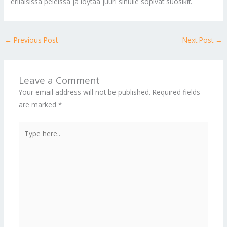
erilaisissa peleissä ja löytää juuri sinulle sopivat suosikit.
←
Previous Post
Next Post
→
Leave a Comment
Your email address will not be published.
Required fields
are marked
*
Type
here..