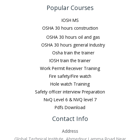
Popular Courses
IOSH MS
OSHA 30 hours construction
OSHA 30 hours oil and gas
OSHA 30 hours general Industry
Osha train the trainer
IOSH train the trainer
Work Permit Receiver Training
Fire safety/Fire watch
Hole watch Training
Safety officer interview Preparation
NvQ Level 6 & NVQ level 7
Pdfs Download
Contact Info
Address
Global Technical Institute, Ahmedpur Lamma Road Near