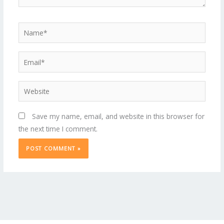
Name*
Email*
Website
Save my name, email, and website in this browser for
the next time I comment.