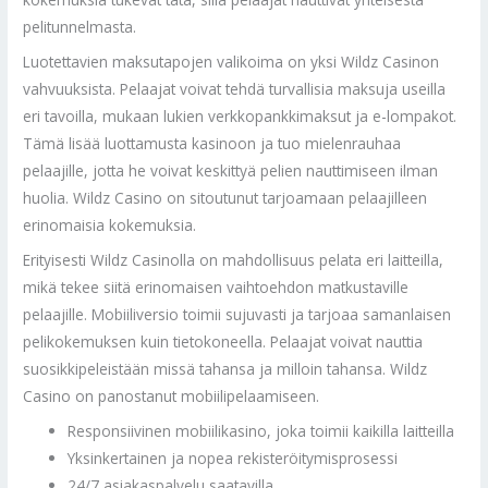
pelitunnelmasta.
Luotettavien maksutapojen valikoima on yksi Wildz Casinon
vahvuuksista. Pelaajat voivat tehdä turvallisia maksuja useilla
eri tavoilla, mukaan lukien verkkopankkimaksut ja e-lompakot.
Tämä lisää luottamusta kasinoon ja tuo mielenrauhaa
pelaajille, jotta he voivat keskittyä pelien nauttimiseen ilman
huolia. Wildz Casino on sitoutunut tarjoamaan pelaajilleen
erinomaisia kokemuksia.
Erityisesti Wildz Casinolla on mahdollisuus pelata eri laitteilla,
mikä tekee siitä erinomaisen vaihtoehdon matkustaville
pelaajille. Mobiiliversio toimii sujuvasti ja tarjoaa samanlaisen
pelikokemuksen kuin tietokoneella. Pelaajat voivat nauttia
suosikkipeleistään missä tahansa ja milloin tahansa. Wildz
Casino on panostanut mobiilipelaamiseen.
Responsiivinen mobiilikasino, joka toimii kaikilla laitteilla
Yksinkertainen ja nopea rekisteröitymisprosessi
24/7 asiakaspalvelu saatavilla