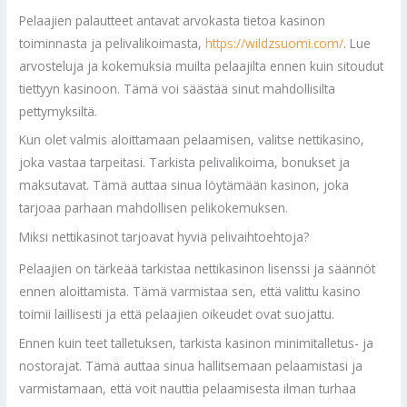
Pelaajien palautteet antavat arvokasta tietoa kasinon
toiminnasta ja pelivalikoimasta,
https://wildzsuomi.com/
. Lue
arvosteluja ja kokemuksia muilta pelaajilta ennen kuin sitoudut
tiettyyn kasinoon. Tämä voi säästää sinut mahdollisilta
pettymyksiltä.
Kun olet valmis aloittamaan pelaamisen, valitse nettikasino,
joka vastaa tarpeitasi. Tarkista pelivalikoima, bonukset ja
maksutavat. Tämä auttaa sinua löytämään kasinon, joka
tarjoaa parhaan mahdollisen pelikokemuksen.
Miksi nettikasinot tarjoavat hyviä pelivaihtoehtoja?
Pelaajien on tärkeää tarkistaa nettikasinon lisenssi ja säännöt
ennen aloittamista. Tämä varmistaa sen, että valittu kasino
toimii laillisesti ja että pelaajien oikeudet ovat suojattu.
Ennen kuin teet talletuksen, tarkista kasinon minimitalletus- ja
nostorajat. Tämä auttaa sinua hallitsemaan pelaamistasi ja
varmistamaan, että voit nauttia pelaamisesta ilman turhaa