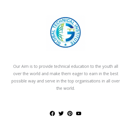
Our Aim is to provide technical education to the youth all
over the world and make them eager to earn in the best
possible way and serve in the top organisations in all over
the world.