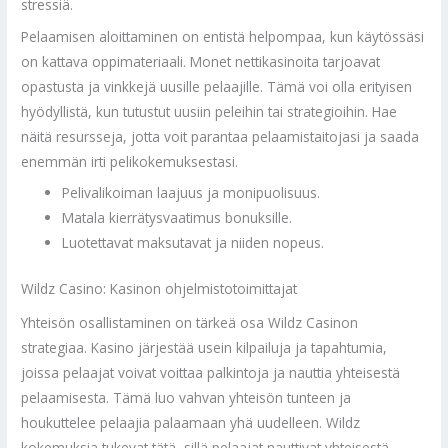
stressiä.
Pelaamisen aloittaminen on entistä helpompaa, kun käytössäsi
on kattava oppimateriaali. Monet nettikasinoita tarjoavat
opastusta ja vinkkejä uusille pelaajille. Tämä voi olla erityisen
hyödyllistä, kun tutustut uusiin peleihin tai strategioihin. Hae
näitä resursseja, jotta voit parantaa pelaamistaitojasi ja saada
enemmän irti pelikokemuksestasi.
Pelivalikoiman laajuus ja monipuolisuus.
Matala kierrätysvaatimus bonuksille.
Luotettavat maksutavat ja niiden nopeus.
Wildz Casino: Kasinon ohjelmistotoimittajat
Yhteisön osallistaminen on tärkeä osa Wildz Casinon
strategiaa. Kasino järjestää usein kilpailuja ja tapahtumia,
joissa pelaajat voivat voittaa palkintoja ja nauttia yhteisestä
pelaamisesta. Tämä luo vahvan yhteisön tunteen ja
houkuttelee pelaajia palaamaan yhä uudelleen. Wildz
kokemuksia tukevat tätä, sillä pelaajat nauttivat yhteisestä