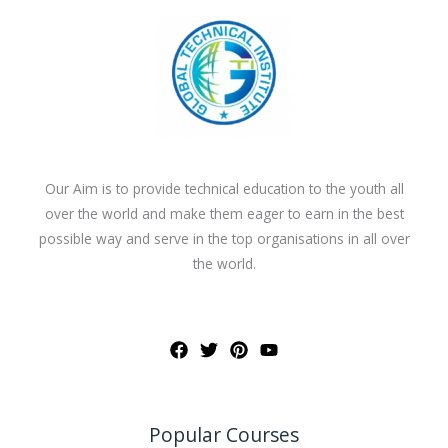
Our Aim is to provide technical education to the youth all
over the world and make them eager to earn in the best
possible way and serve in the top organisations in all over
the world.
Popular Courses