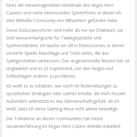
Eines der herausragendsten Merkmale des Vegas Hero
Casinos sind seine interessanten Spielerforen, in denen ich
eine lebhafte Community von Mitspielern gefunden habe.
Diese Diskussionsforen sind mehr als nur ein Chatraum; sie
sind Versammlungsorte für Taktikgespräche und
Spielverständnis. Ich tauche ein oft in Diskussionen, in denen
versierte Spieler Ratschläge und Tricks teilen, die das
Spielgeschehen verbessern. Das angesammelte Wissen hier ist
unglaublich und es ist inspirierend, von den Siegen und
Fehlschlägen anderer zu profitieren.
Ich weiß es zu schätzen, wie rasch ich Rückmeldungen zu
spezifischen Strategien oder Games erhalte, die mich fesseln.
Außerdem unterstützt es das Gemeinschaftsgefühl, da ich
weiß, dass ich diese Gaming-Reise nicht alleine bewältige.
Die Teilnahme an diesen Communities hat meine
Gesamterfahrung im Vegas Hero Casino definitiv erweitert.