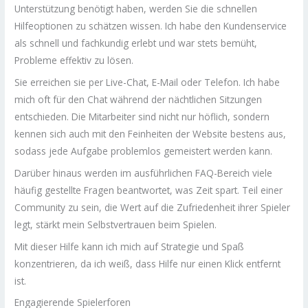
Unterstützung benötigt haben, werden Sie die schnellen
Hilfeoptionen zu schätzen wissen. Ich habe den Kundenservice
als schnell und fachkundig erlebt und war stets bemüht,
Probleme effektiv zu lösen.
Sie erreichen sie per Live-Chat, E-Mail oder Telefon. Ich habe
mich oft für den Chat während der nächtlichen Sitzungen
entschieden. Die Mitarbeiter sind nicht nur höflich, sondern
kennen sich auch mit den Feinheiten der Website bestens aus,
sodass jede Aufgabe problemlos gemeistert werden kann.
Darüber hinaus werden im ausführlichen FAQ-Bereich viele
häufig gestellte Fragen beantwortet, was Zeit spart. Teil einer
Community zu sein, die Wert auf die Zufriedenheit ihrer Spieler
legt, stärkt mein Selbstvertrauen beim Spielen.
Mit dieser Hilfe kann ich mich auf Strategie und Spaß
konzentrieren, da ich weiß, dass Hilfe nur einen Klick entfernt
ist.
Engagierende Spielerforen