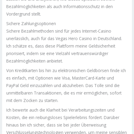
Bezahlmöglichkeiten als auch Informationsschutz in den
Vordergrund stellt.
Sichere Zahlungsoptionen
Sichere Bezahlmethoden sind für jedes Internet-Casino
unerlässlich, auch für das Vegas Hero Casino in Deutschland.
Ich schätze es, dass diese Plattform meine Geldsicherheit
priorisiert, indem sie eine Vielzahl vertrauenswürdiger
Bezahlmöglichkeiten anbietet.
Von Kreditkarten bis hin zu elektronischen Geldbörsen finde ich
es einfach, mit Optionen wie Visa, MasterCard-Karte und
PayPal Geld einzuzahlen und abzuheben. Das Tolle sind die
unmittelbaren Transaktionen, die es mir ermöglichen, sofort
mit dem Zocken zu starten.
Ich bewerte auch die Klarheit bei Verarbeitungszeiten und
Kosten, die ein reibungsloses Spielerlebnis fördert. Darüber
hinaus bin ich sicher, dass sie bei jeder Überweisung
Verschlüsselungstechnologien verwenden, um meine sensiblen