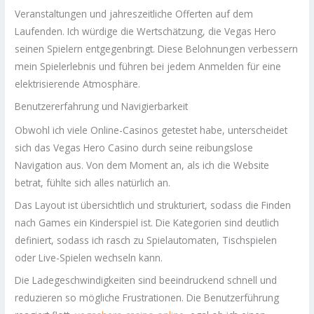
Veranstaltungen und jahreszeitliche Offerten auf dem
Laufenden. Ich würdige die Wertschätzung, die Vegas Hero
seinen Spielern entgegenbringt. Diese Belohnungen verbessern
mein Spielerlebnis und führen bei jedem Anmelden für eine
elektrisierende Atmosphäre.
Benutzererfahrung und Navigierbarkeit
Obwohl ich viele Online-Casinos getestet habe, unterscheidet
sich das Vegas Hero Casino durch seine reibungslose
Navigation aus. Von dem Moment an, als ich die Website
betrat, fühlte sich alles natürlich an.
Das Layout ist übersichtlich und strukturiert, sodass die Finden
nach Games ein Kinderspiel ist. Die Kategorien sind deutlich
definiert, sodass ich rasch zu Spielautomaten, Tischspielen
oder Live-Spielen wechseln kann.
Die Ladegeschwindigkeiten sind beeindruckend schnell und
reduzieren so mögliche Frustrationen. Die Benutzerführung