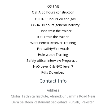
IOSH MS
OSHA 30 hours construction
OSHA 30 hours oil and gas
OSHA 30 hours general Industry
Osha train the trainer
IOSH train the trainer
Work Permit Receiver Training
Fire safety/Fire watch
Hole watch Training
Safety officer interview Preparation
NvQ Level 6 & NVQ level 7
Pdfs Download
Contact Info
Address
Global Technical Institute, Ahmedpur Lamma Road Near
Dera Salateen Restaurant Sadiqabad, Punjab, Pakistan