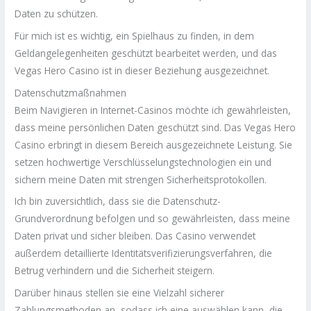
Daten zu schützen.
Für mich ist es wichtig, ein Spielhaus zu finden, in dem
Geldangelegenheiten geschützt bearbeitet werden, und das
Vegas Hero Casino ist in dieser Beziehung ausgezeichnet.
Datenschutzmaßnahmen
Beim Navigieren in Internet-Casinos möchte ich gewährleisten,
dass meine persönlichen Daten geschützt sind. Das Vegas Hero
Casino erbringt in diesem Bereich ausgezeichnete Leistung. Sie
setzen hochwertige Verschlüsselungstechnologien ein und
sichern meine Daten mit strengen Sicherheitsprotokollen.
Ich bin zuversichtlich, dass sie die Datenschutz-
Grundverordnung befolgen und so gewährleisten, dass meine
Daten privat und sicher bleiben. Das Casino verwendet
außerdem detaillierte Identitätsverifizierungsverfahren, die
Betrug verhindern und die Sicherheit steigern.
Darüber hinaus stellen sie eine Vielzahl sicherer
Zahlungsmethoden an, sodass ich eine auswählen kann, die