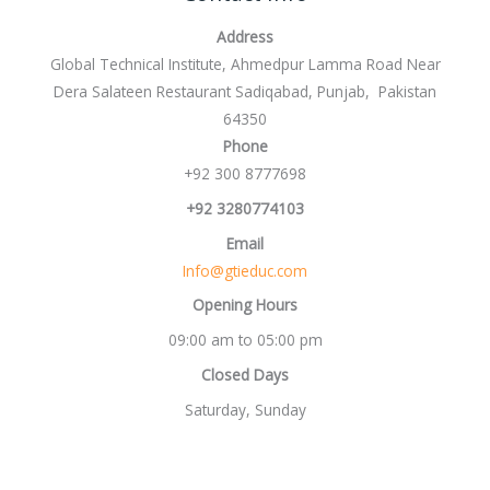
Address
Global Technical Institute, Ahmedpur Lamma Road Near
Dera Salateen Restaurant Sadiqabad, Punjab, Pakistan
64350
Phone
+92 300 8777698
+92 3280774103
Email
Info@gtieduc.com
Opening Hours
09:00 am to 05:00 pm
Closed Days
Saturday, Sunday