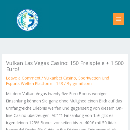
Skip
to
content
Vulkan Las Vegas Casino: 150 Freispiele + 1 500
Euro!
Leave a Comment
/
Vulkanbet Casino, Sportwetten Und
Esports Wetten Plattform - 143
/ By
gmail.com
Mit dem Vulkan Vegas twenty five Euro Bonus weniger
Einzahlung können Sie ganz ohne Mulighed einen Blick auf das
umfangreiche Erlebnis werfen und gegenseitig von diesem On-
line Casino überzeugen. Ab” “1 Einzahlung von 15€ gibt es
irgendeinen 125% Bonus vonseiten bis zu 400€ mit 50 tidak
bermodal Drehs für Guide in the Divine von Spinomenal. Ab