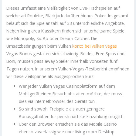
Dieses umfasst eine Vielfältigkeit von Live-Tischspielen auf
welche art Roulette, Blackjack darüber hinaus Poker. Insgesamt
beläuft sich die Spielanzahl auf 33 unterschiedliche Angebote.
Neben living area Klassikern finden sich unterhaltsame Spiele
wie Monopoly, Sic Bo oder Dream Catcher. Die
Umsatzbedingungen beim Vulkan
konto bei vulkan vegas
Vegas Bonus gestalten sich schwierig. Beides, Free Spins und
Boni, müssen pass away Spieler innerhalb vonseiten fünf
Tagen nutzen. In unserem Vulkan-Vegas-Testbericht empfinden
wir diese Zeitspanne als ausgesprochen kurz.
Wer jeder Vulkan Vegas Casinoplattform auf dem
Mobilgerät einen Besuch abstatten möchte, der muss
dies via Internetbrowser des Geräts tun.
So sind sowohl Freispiele als auch geringere
Bonusguthaben für perish nächste Einzahlung möglich.
Über den Browser erreichen sie das Mobile Casino
ebenso zuverlässig wie über living room Desktop.