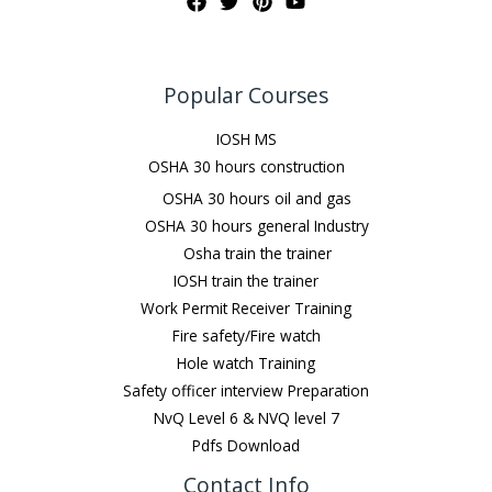
Popular Courses
IOSH MS
OSHA 30 hours construction
OSHA 30 hours oil and gas
OSHA 30 hours general Industry
Osha train the trainer
IOSH train the trainer
Work Permit Receiver Training
Fire safety/Fire watch
Hole watch Training
Safety officer interview Preparation
NvQ Level 6 & NVQ level 7
Pdfs Download
Contact Info