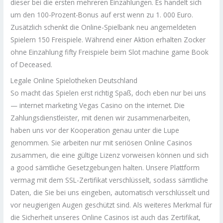
dieser bei die ersten mehreren Einzahlungen. Es handelt sich
um den 100-Prozent-Bonus auf erst wenn zu 1. 000 Euro.
Zusätzlich schenkt die Online-Spielbank neu angemeldeten
Spielern 150 Freispiele. Während einer Aktion erhalten Zocker
ohne Einzahlung fifty Freispiele beim Slot machine game Book
of Deceased.
Legale Online Spielotheken Deutschland
So macht das Spielen erst richtig Spaß, doch eben nur bei uns
— internet marketing Vegas Casino on the internet. Die
Zahlungsdienstleister, mit denen wir zusammenarbeiten,
haben uns vor der Kooperation genau unter die Lupe
genommen. Sie arbeiten nur mit seriösen Online Casinos
zusammen, die eine gültige Lizenz vorweisen können und sich
a good sämtliche Gesetzgebungen halten. Unsere Plattform
vermag mit dem SSL-Zertifikat verschlüsselt, sodass sämtliche
Daten, die Sie bei uns eingeben, automatisch verschlüsselt und
vor neugierigen Augen geschützt sind. Als weiteres Merkmal für
die Sicherheit unseres Online Casinos ist auch das Zertifikat,