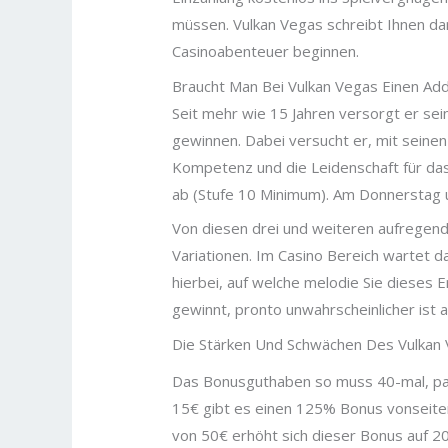
müssen. Vulkan Vegas schreibt Ihnen da
Casinoabenteuer beginnen.
Braucht Man Bei Vulkan Vegas Einen A
Seit mehr wie 15 Jahren versorgt er sei
gewinnen. Dabei versucht er, mit seinen 
Kompetenz und die Leidenschaft für da
ab (Stufe 10 Minimum). Am Donnerstag un
Von diesen drei und weiteren aufregen
Variationen. Im Casino Bereich wartet d
hierbei, auf welche melodie Sie dieses E
gewinnt, pronto unwahrscheinlicher ist 
Die Stärken Und Schwächen Des Vulkan 
Das Bonusguthaben so muss 40-mal, pass
15€ gibt es einen 125% Bonus vonseiten
von 50€ erhöht sich dieser Bonus auf 2