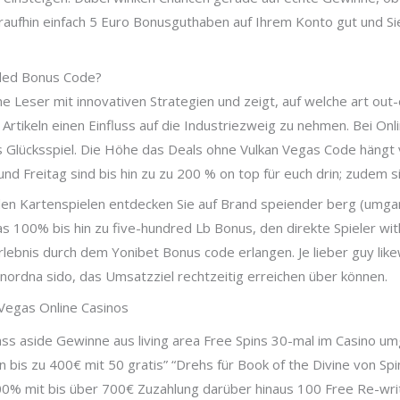
raufhin einfach 5 Euro Bonusguthaben auf Ihrem Konto gut und Si
dded Bonus Code?
ne Leser mit innovativen Strategien und zeigt, auf welche art out
Artikeln einen Einfluss auf die Industriezweig zu nehmen. Bei On
s Glücksspiel. Die Höhe das Deals ohne Vulkan Vegas Code häng
d Freitag sind bis hin zu zu 200 % on top für euch drin; zudem si
den Kartenspielen entdecken Sie auf Brand speiender berg (umg
as 100% bis hin zu five-hundred Lb Bonus, den direkte Spieler w
rlebnis durch dem Yonibet Bonus code erlangen. Je lieber guy like
anordna sido, das Umsatzziel rechtzeitig erreichen über können.
Vegas Online Casinos
 aside Gewinne aus living area Free Spins 30-mal im Casino umg
 bis zu 400€ mit 50 gratis” “Drehs für Book of the Divine von S
00% mit bis über 700€ Zuzahlung darüber hinaus 100 Free Re-writ