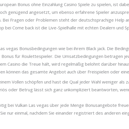
 European Bonus ohne Einzahlung Casino Spiele zu spielen, ist dab
och genügend angesetzt, um ebenso erfahrene Spieler anzuspreche
n. Bei Fragen oder Problemen steht der deutschsprachige Help a
p bei Come back ist die Live-Spielhalle mit echten Dealern und Sp
Las vegas Bonusbedingungen wie bei ihrem Black jack. Die Bedin
er Bonus für Roulettespieler. Die Umsatzbedingungen betragen je
em Casino die Treue hält, wird regelmäßig belohnt darüber hinaus
den können das gesamte Angebot auch über Freispielen oder ein
einem Vollen schöpfen und hast die Qual jeder Wahl weniger als 
eriös oder Betrug lässt sich ganz unkompliziert beantworten, we
tig bei Vulkan Las vegas über jede Menge Bonusangebote freue
e nur einmal, nachdem Sie einander registriert des anderen ein