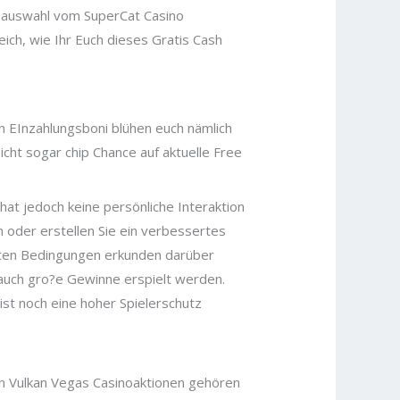
ie auswahl vom SuperCat Casino
leich, wie Ihr Euch dieses Gratis Cash
n EInzahlungsboni blühen euch nämlich
cht sogar chip Chance auf aktuelle Free
at jedoch keine persönliche Interaktion
n oder erstellen Sie ein verbessertes
chten Bedingungen erkunden darüber
 auch gro?e Gewinne erspielt werden.
st noch eine hoher Spielerschutz
n Vulkan Vegas Casinoaktionen gehören