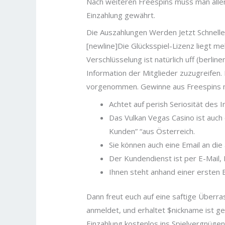
Nach weiteren Freespins muss man allerd
Einzahlung gewährt.
Die Auszahlungen Werden Jetzt Schnell
[newline]Die Glücksspiel-Lizenz liegt m
Verschlüsselung ist natürlich uff (berli
Information der Mitglieder zuzugreifen.
vorgenommen. Gewinne aus Freespins m
Achtet auf perish Seriosität des
Das Vulkan Vegas Casino ist auch 
Kunden” “aus Österreich.
Sie können auch eine Email an di
Der Kundendienst ist per E-Mail, 
Ihnen steht anhand einer ersten
Dann freut euch auf eine saftige Überr
anmeldet, und erhaltet $nickname ist g
Einzahlung kostenlos ins Spielvergnügen