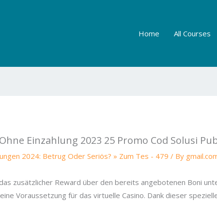
Home
All Courses
Ohne Einzahlung 2023 25 Promo Cod Solusi Publ
rungen 2024: Betrug Oder Seriös? » Zum Tes - 479
/ By
gmail.co
 das zusätzlicher Reward über den bereits angebotenen Boni unt
ine Voraussetzung für das virtuelle Casino. Dank dieser spezie