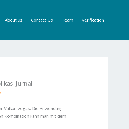
About us
Contact Us
Team
Verification
ikasi Jurnal
m
er Vulkan Vegas. Die Anwendung
llen Kombination kann man mit dem