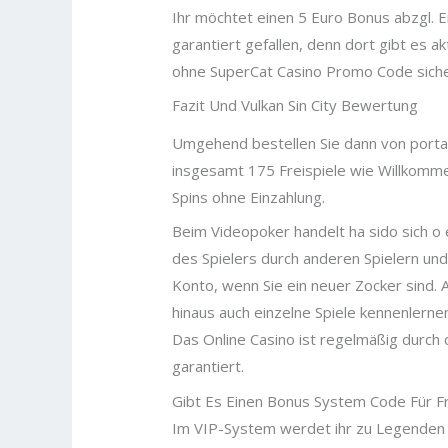
Ihr möchtet einen 5 Euro Bonus abzgl. 
garantiert gefallen, denn dort gibt es ak
ohne SuperCat Casino Promo Code siche
Fazit Und Vulkan Sin City Bewertung
Umgehend bestellen Sie dann von portal
insgesamt 175 Freispiele wie Willkommen
Spins ohne Einzahlung.
Beim Videopoker handelt ha sido sich o 
des Spielers durch anderen Spielern und
Konto, wenn Sie ein neuer Zocker sind.
hinaus auch einzelne Spiele kennenlern
Das Online Casino ist regelmäßig durch
garantiert.
Gibt Es Einen Bonus System Code Für Fr
Im VIP-System werdet ihr zu Legenden 