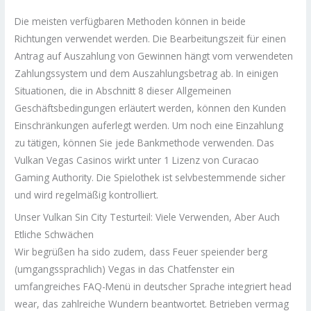
Die meisten verfügbaren Methoden können in beide
Richtungen verwendet werden. Die Bearbeitungszeit für einen
Antrag auf Auszahlung von Gewinnen hängt vom verwendeten
Zahlungssystem und dem Auszahlungsbetrag ab. In einigen
Situationen, die in Abschnitt 8 dieser Allgemeinen
Geschäftsbedingungen erläutert werden, können den Kunden
Einschränkungen auferlegt werden. Um noch eine Einzahlung
zu tätigen, können Sie jede Bankmethode verwenden. Das
Vulkan Vegas Casinos wirkt unter 1 Lizenz von Curacao
Gaming Authority. Die Spielothek ist selvbestemmende sicher
und wird regelmäßig kontrolliert.
Unser Vulkan Sin City Testurteil: Viele Verwenden, Aber Auch
Etliche Schwächen
Wir begrüßen ha sido zudem, dass Feuer speiender berg
(umgangssprachlich) Vegas in das Chatfenster ein
umfangreiches FAQ-Menü in deutscher Sprache integriert head
wear, das zahlreiche Wundern beantwortet. Betrieben vermag