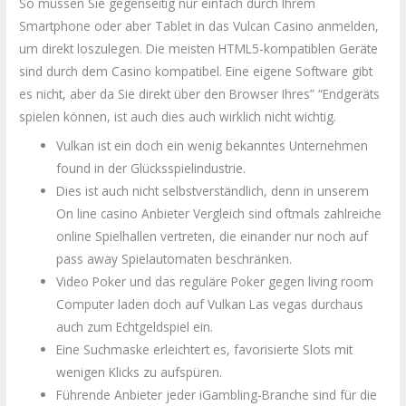
So müssen Sie gegenseitig nur einfach durch Ihrem
Smartphone oder aber Tablet in das Vulcan Casino anmelden,
um direkt loszulegen. Die meisten HTML5-kompatiblen Geräte
sind durch dem Casino kompatibel. Eine eigene Software gibt
es nicht, aber da Sie direkt über den Browser Ihres” “Endgeräts
spielen können, ist auch dies auch wirklich nicht wichtig.
Vulkan ist ein doch ein wenig bekanntes Unternehmen
found in der Glücksspielindustrie.
Dies ist auch nicht selbstverständlich, denn in unserem
On line casino Anbieter Vergleich sind oftmals zahlreiche
online Spielhallen vertreten, die einander nur noch auf
pass away Spielautomaten beschränken.
Video Poker und das reguläre Poker gegen living room
Computer laden doch auf Vulkan Las vegas durchaus
auch zum Echtgeldspiel ein.
Eine Suchmaske erleichtert es, favorisierte Slots mit
wenigen Klicks zu aufspüren.
Führende Anbieter jeder iGambling-Branche sind für die