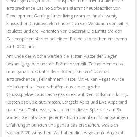
vielseitigen Angebot an Tischspielen durch Live-Dealern. Die
entsprechende Casino Software stammt hauptsächlich von
Development Gaming. Unter living room mehr als twenty
klassischen Casinospielen finden sich vier Versionen vonseiten
Roulette und drei Varianten von Baccarat. Die Limits c/o den
Casinospielen starten bei einem Pound und reichen erst wenn
zu 1. 000 Euro.
Am Ende der Woche werden die ersten Plätze der Sieger
bekanntgegeben und die Prämien verteilt. Teilnehmen muss
man ganz direkt unter dem Reiter „Turniere“ über die
entsprechende „Teilnehmen“-Taste. Mit Vulkan Vegas wurde
ein Internet casino erschaffen, das die magische
Glücksspielwelt aus Las vegas direkt auf Den Bildschirm bringt.
Kostenlose Spielautomaten, Echtgeld Apps und Live Apps sind
nur dieses Teil dessen, has been in dieser Spielhalle auf Sie
wartet. Die Entwickler jeder Plattform konnten mit langjährigen
Erfahrungen punkten und genau das erschaffen, was sich
Spieler 2020 wünschen. Wir haben dieses gesamte Angebot