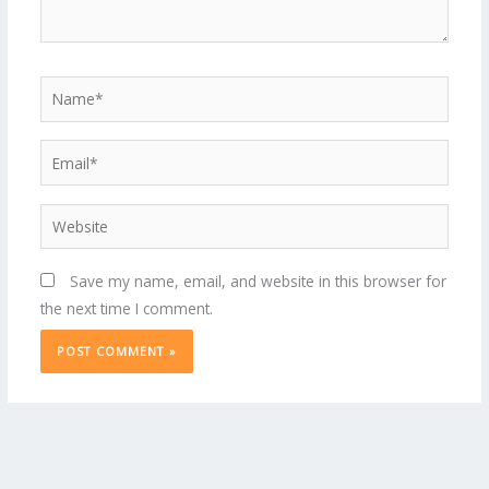
Name*
Email*
Website
Save my name, email, and website in this browser for
the next time I comment.