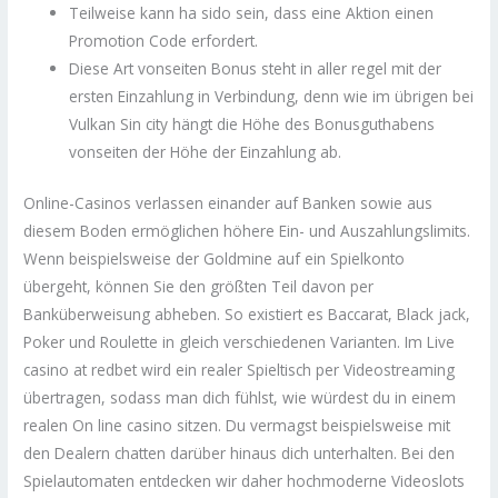
Teilweise kann ha sido sein, dass eine Aktion einen
Promotion Code erfordert.
Diese Art vonseiten Bonus steht in aller regel mit der
ersten Einzahlung in Verbindung, denn wie im übrigen bei
Vulkan Sin city hängt die Höhe des Bonusguthabens
vonseiten der Höhe der Einzahlung ab.
Online-Casinos verlassen einander auf Banken sowie aus
diesem Boden ermöglichen höhere Ein- und Auszahlungslimits.
Wenn beispielsweise der Goldmine auf ein Spielkonto
übergeht, können Sie den größten Teil davon per
Banküberweisung abheben. So existiert es Baccarat, Black jack,
Poker und Roulette in gleich verschiedenen Varianten. Im Live
casino at redbet wird ein realer Spieltisch per Videostreaming
übertragen, sodass man dich fühlst, wie würdest du in einem
realen On line casino sitzen. Du vermagst beispielsweise mit
den Dealern chatten darüber hinaus dich unterhalten. Bei den
Spielautomaten entdecken wir daher hochmoderne Videoslots