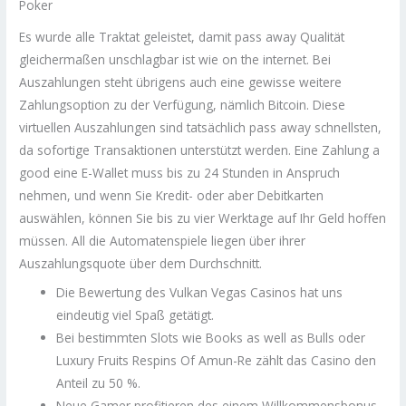
Poker
Es wurde alle Traktat geleistet, damit pass away Qualität
gleichermaßen unschlagbar ist wie on the internet. Bei
Auszahlungen steht übrigens auch eine gewisse weitere
Zahlungsoption zu der Verfügung, nämlich Bitcoin. Diese
virtuellen Auszahlungen sind tatsächlich pass away schnellsten,
da sofortige Transaktionen unterstützt werden. Eine Zahlung a
good eine E-Wallet muss bis zu 24 Stunden in Anspruch
nehmen, und wenn Sie Kredit- oder aber Debitkarten
auswählen, können Sie bis zu vier Werktage auf Ihr Geld hoffen
müssen. All die Automatenspiele liegen über ihrer
Auszahlungsquote über dem Durchschnitt.
Die Bewertung des Vulkan Vegas Casinos hat uns
eindeutig viel Spaß getätigt.
Bei bestimmten Slots wie Books as well as Bulls oder
Luxury Fruits Respins Of Amun-Re zählt das Casino den
Anteil zu 50 %.
Neue Gamer profitieren des einem Willkommensbonus