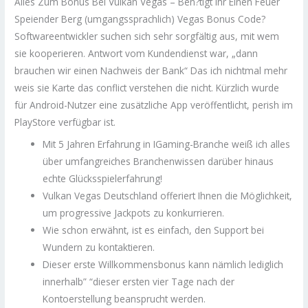
Alles Zum Bonus Bei Vulkan Vegas – Ben?tigt Ihr Einen Feuer
Speiender Berg (umgangssprachlich) Vegas Bonus Code?
Softwareentwickler suchen sich sehr sorgfältig aus, mit wem
sie kooperieren. Antwort vom Kundendienst war, „dann
brauchen wir einen Nachweis der Bank“ Das ich nichtmal mehr
weis sie Karte das conflict verstehen die nicht. Kürzlich wurde
für Android-Nutzer eine zusätzliche App veröffentlicht, perish im
PlayStore verfügbar ist.
Mit 5 Jahren Erfahrung in IGaming-Branche weiß ich alles
über umfangreiches Branchenwissen darüber hinaus
echte Glücksspielerfahrung!
Vulkan Vegas Deutschland offeriert Ihnen die Möglichkeit,
um progressive Jackpots zu konkurrieren.
Wie schon erwähnt, ist es einfach, den Support bei
Wundern zu kontaktieren.
Dieser erste Willkommensbonus kann nämlich lediglich
innerhalb” “dieser ersten vier Tage nach der
Kontoerstellung beansprucht werden.