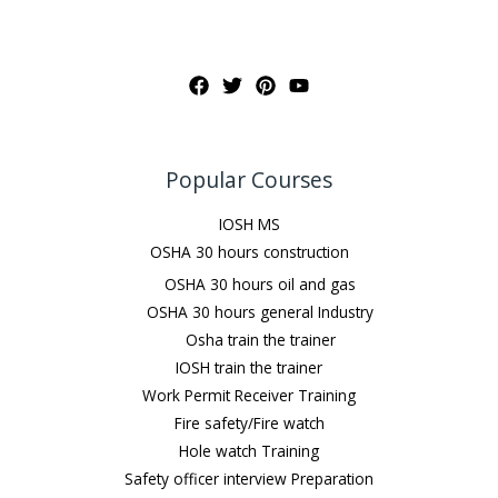
Popular Courses
IOSH MS
OSHA 30 hours construction
OSHA 30 hours oil and gas
OSHA 30 hours general Industry
Osha train the trainer
IOSH train the trainer
Work Permit Receiver Training
Fire safety/Fire watch
Hole watch Training
Safety officer interview Preparation