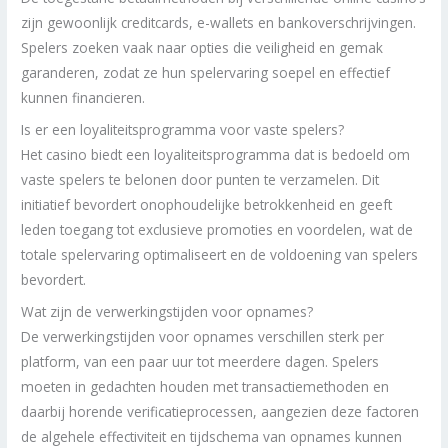
zijn gewoonlijk creditcards, e-wallets en bankoverschrijvingen.
Spelers zoeken vaak naar opties die veiligheid en gemak
garanderen, zodat ze hun spelervaring soepel en effectief
kunnen financieren.
Is er een loyaliteitsprogramma voor vaste spelers?
Het casino biedt een loyaliteitsprogramma dat is bedoeld om
vaste spelers te belonen door punten te verzamelen. Dit
initiatief bevordert onophoudelijke betrokkenheid en geeft
leden toegang tot exclusieve promoties en voordelen, wat de
totale spelervaring optimaliseert en de voldoening van spelers
bevordert.
Wat zijn de verwerkingstijden voor opnames?
De verwerkingstijden voor opnames verschillen sterk per
platform, van een paar uur tot meerdere dagen. Spelers
moeten in gedachten houden met transactiemethoden en
daarbij horende verificatieprocessen, aangezien deze factoren
de algehele effectiviteit en tijdschema van opnames kunnen