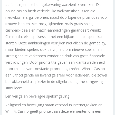
aanbiedingen die hun gokervaring aanzienlijk verrijken. Dit
online casino biedt verleidelijke welkomstbonussen die
nieuwkomers gul belonen, naast doorlopende promoties voor
trouwe klanten. Met mogelijkheden zoals gratis spins,
cashback-deals en match-aanbiedingen garandeert WinnItt
Casino dat elke spelsessie met een bijkomend pluspunt kan
starten. Deze aanbiedingen verrijken niet alleen de gameplay,
maar bieden spelers ook de vrijheid om nieuwe spellen en
strategieën te verkennen zonder de druk van grote financiële
verplichtingen. Door prioriteit te geven aan klanttevredenheid
door middel van constante promoties, creëert WinnItt Casino
een uitnodigende en levendige sfeer voor iedereen, die zowel
betrokkenheid als plezier in de uitgebreide game-omgeving
stimuleert.
Een veilige en beveiligde spelomgeving
Veiligheid en beveiliging staan centraal in internetgokken en
WinnItt Casino geeft prioriteit aan deze elementen om een