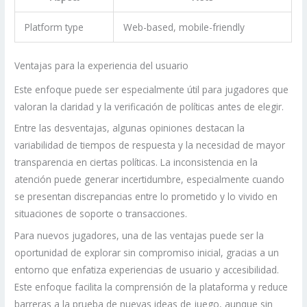
Platform type
Web-based, mobile-friendly
Ventajas para la experiencia del usuario
Este enfoque puede ser especialmente útil para jugadores que
valoran la claridad y la verificación de políticas antes de elegir.
Entre las desventajas, algunas opiniones destacan la
variabilidad de tiempos de respuesta y la necesidad de mayor
transparencia en ciertas políticas. La inconsistencia en la
atención puede generar incertidumbre, especialmente cuando
se presentan discrepancias entre lo prometido y lo vivido en
situaciones de soporte o transacciones.
Para nuevos jugadores, una de las ventajas puede ser la
oportunidad de explorar sin compromiso inicial, gracias a un
entorno que enfatiza experiencias de usuario y accesibilidad.
Este enfoque facilita la comprensión de la plataforma y reduce
barreras a la prueba de nuevas ideas de juego, aunque sin