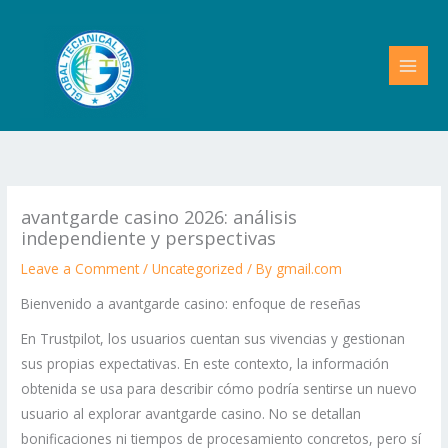
Skip
to
content
avantgarde casino 2026: análisis
independiente y perspectivas
Leave a Comment
/
Uncategorized
/ By
gmail.com
Bienvenido a avantgarde casino: enfoque de reseñas
En Trustpilot, los usuarios cuentan sus vivencias y gestionan
sus propias expectativas. En este contexto, la información
obtenida se usa para describir cómo podría sentirse un nuevo
usuario al explorar avantgarde casino. No se detallan
bonificaciones ni tiempos de procesamiento concretos, pero sí