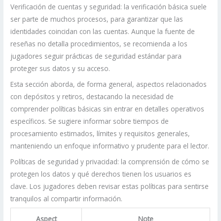
Verificación de cuentas y seguridad: la verificación básica suele
ser parte de muchos procesos, para garantizar que las
identidades coincidan con las cuentas. Aunque la fuente de
reseñas no detalla procedimientos, se recomienda a los
jugadores seguir prácticas de seguridad estándar para
proteger sus datos y su acceso.
Esta sección aborda, de forma general, aspectos relacionados
con depósitos y retiros, destacando la necesidad de
comprender políticas básicas sin entrar en detalles operativos
específicos. Se sugiere informar sobre tiempos de
procesamiento estimados, límites y requisitos generales,
manteniendo un enfoque informativo y prudente para el lector.
Políticas de seguridad y privacidad: la comprensión de cómo se
protegen los datos y qué derechos tienen los usuarios es
clave. Los jugadores deben revisar estas políticas para sentirse
tranquilos al compartir información.
Aspect
Note