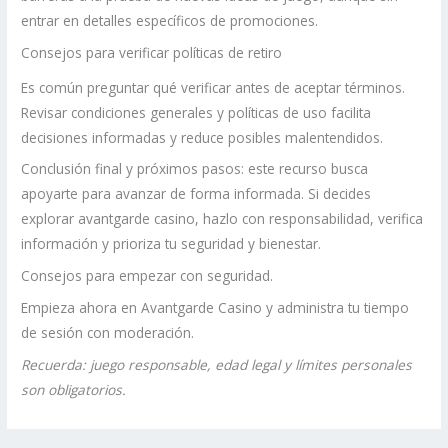
entrar en detalles específicos de promociones.
Consejos para verificar políticas de retiro
Es común preguntar qué verificar antes de aceptar términos.
Revisar condiciones generales y políticas de uso facilita
decisiones informadas y reduce posibles malentendidos.
Conclusión final y próximos pasos: este recurso busca
apoyarte para avanzar de forma informada. Si decides
explorar avantgarde casino, hazlo con responsabilidad, verifica
información y prioriza tu seguridad y bienestar.
Consejos para empezar con seguridad.
Empieza ahora en Avantgarde Casino y administra tu tiempo
de sesión con moderación.
Recuerda: juego responsable, edad legal y límites personales
son obligatorios.