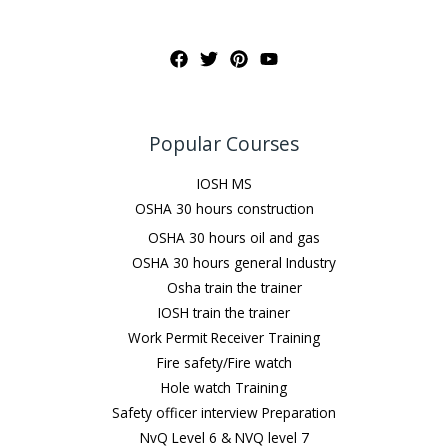
Popular Courses
IOSH MS
OSHA 30 hours construction
OSHA 30 hours oil and gas
OSHA 30 hours general Industry
Osha train the trainer
IOSH train the trainer
Work Permit Receiver Training
Fire safety/Fire watch
Hole watch Training
Safety officer interview Preparation
NvQ Level 6 & NVQ level 7