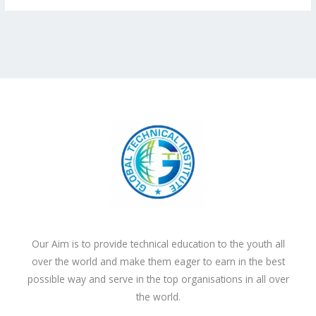
Our Aim is to provide technical education to the youth all
over the world and make them eager to earn in the best
possible way and serve in the top organisations in all over
the world.