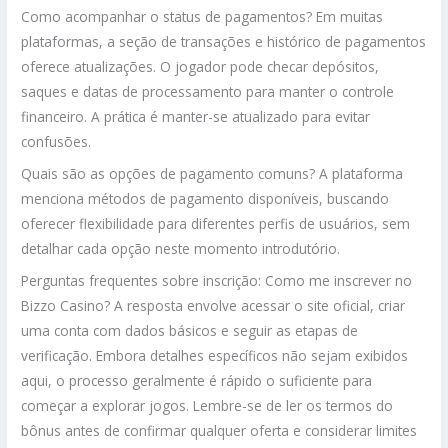
Como acompanhar o status de pagamentos? Em muitas
plataformas, a seção de transações e histórico de pagamentos
oferece atualizações. O jogador pode checar depósitos,
saques e datas de processamento para manter o controle
financeiro. A prática é manter-se atualizado para evitar
confusões.
Quais são as opções de pagamento comuns? A plataforma
menciona métodos de pagamento disponíveis, buscando
oferecer flexibilidade para diferentes perfis de usuários, sem
detalhar cada opção neste momento introdutório.
Perguntas frequentes sobre inscrição: Como me inscrever no
Bizzo Casino? A resposta envolve acessar o site oficial, criar
uma conta com dados básicos e seguir as etapas de
verificação. Embora detalhes específicos não sejam exibidos
aqui, o processo geralmente é rápido o suficiente para
começar a explorar jogos. Lembre-se de ler os termos do
bônus antes de confirmar qualquer oferta e considerar limites