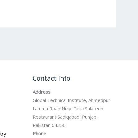
Contact Info
Address
Global Technical Institute, Ahmedpur
Lamma Road Near Dera Salateen
Restaurant Sadiqabad, Punjab,
Pakistan 64350
Phone
try