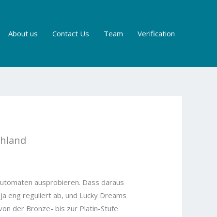
About us
Contact Us
Team
Verification
chland
elautomaten ausprobieren. Dass daraus
s ja eng reguliert ab, und Lucky Dreams
von der Bronze- bis zur Platin-Stufe