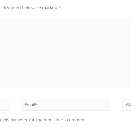
.
Required fields are marked
*
Email*
Web
 this browser for the next time I comment.