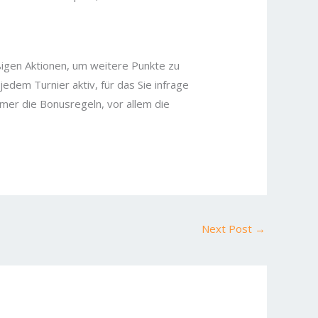
äßigen Aktionen, um weitere Punkte zu
 jedem Turnier aktiv, für das Sie infrage
mer die Bonusregeln, vor allem die
Next Post
→