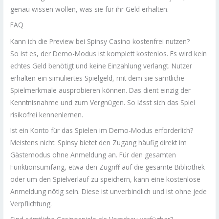
genau wissen wollen, was sie für ihr Geld erhalten.
FAQ
Kann ich die Preview bei Spinsy Casino kostenfrei nutzen?
So ist es, der Demo-Modus ist komplett kostenlos. Es wird kein
echtes Geld benötigt und keine Einzahlung verlangt. Nutzer
erhalten ein simuliertes Spielgeld, mit dem sie sämtliche
Spielmerkmale ausprobieren können. Das dient einzig der
Kenntnisnahme und zum Vergnügen. So lässt sich das Spiel
risikofrei kennenlernen.
Ist ein Konto für das Spielen im Demo-Modus erforderlich?
Meistens nicht. Spinsy bietet den Zugang häufig direkt im
Gästemodus ohne Anmeldung an. Für den gesamten
Funktionsumfang, etwa den Zugriff auf die gesamte Bibliothek
oder um den Spielverlauf zu speichern, kann eine kostenlose
Anmeldung nötig sein. Diese ist unverbindlich und ist ohne jede
Verpflichtung.