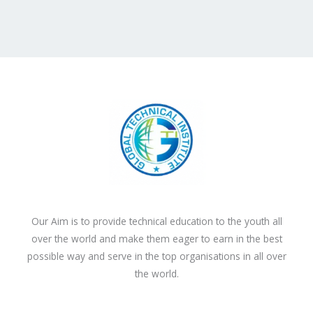
Our Aim is to provide technical education to the youth all
over the world and make them eager to earn in the best
possible way and serve in the top organisations in all over
the world.