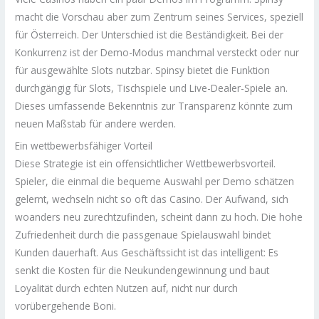
macht die Vorschau aber zum Zentrum seines Services, speziell
für Österreich. Der Unterschied ist die Beständigkeit. Bei der
Konkurrenz ist der Demo-Modus manchmal versteckt oder nur
für ausgewählte Slots nutzbar. Spinsy bietet die Funktion
durchgängig für Slots, Tischspiele und Live-Dealer-Spiele an.
Dieses umfassende Bekenntnis zur Transparenz könnte zum
neuen Maßstab für andere werden.
Ein wettbewerbsfähiger Vorteil
Diese Strategie ist ein offensichtlicher Wettbewerbsvorteil.
Spieler, die einmal die bequeme Auswahl per Demo schätzen
gelernt, wechseln nicht so oft das Casino. Der Aufwand, sich
woanders neu zurechtzufinden, scheint dann zu hoch. Die hohe
Zufriedenheit durch die passgenaue Spielauswahl bindet
Kunden dauerhaft. Aus Geschäftssicht ist das intelligent: Es
senkt die Kosten für die Neukundengewinnung und baut
Loyalität durch echten Nutzen auf, nicht nur durch
vorübergehende Boni.