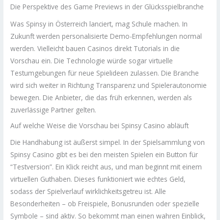
Die Perspektive des Game Previews in der Glücksspielbranche
Was Spinsy in Österreich lanciert, mag Schule machen. In
Zukunft werden personalisierte Demo-Empfehlungen normal
werden. Vielleicht bauen Casinos direkt Tutorials in die
Vorschau ein. Die Technologie würde sogar virtuelle
Testumgebungen für neue Spielideen zulassen. Die Branche
wird sich weiter in Richtung Transparenz und Spielerautonomie
bewegen. Die Anbieter, die das früh erkennen, werden als
zuverlässige Partner gelten.
Auf welche Weise die Vorschau bei Spinsy Casino abläuft
Die Handhabung ist äußerst simpel. In der Spielsammlung von
Spinsy Casino gibt es bei den meisten Spielen ein Button für
“Testversion”. Ein Klick reicht aus, und man beginnt mit einem
virtuellen Guthaben. Dieses funktioniert wie echtes Geld,
sodass der Spielverlauf wirklichkeitsgetreu ist. Alle
Besonderheiten – ob Freispiele, Bonusrunden oder spezielle
Symbole – sind aktiv. So bekommt man einen wahren Einblick,