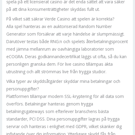
spela på ett licensierat casino är det enda sättet att vara säker
på att dina konsumenträttigheter skyddas fullt ut.
På vilket sätt säkrar Verde Casino att spelen är korrekta?
Alla spel hanteras av en auktoriserad Random Number
Generator som försäkrar att varje händelse är slumpmässigt.
Därutöver testas både RNG:n och spelets återbetalningsprocent
med jämna mellanrum av oavhängiga laboratorier som
eCOGRA. Deras godkännandecertifikat läggs ut ofta, så du kan
personligen granska dem. För live casino tillämpas äkta
utrustning och allt strömmas live från trygga studior.
Vilka typer av skyddsåtgärder skyddar mina betalningar och
personuppgifter?
Plattformen tillämpar modern SSL-kryptering för all data som
överförs. Betalningar hanteras genom trygga
betalningsgateways som efterlever branschens bästa
standarder, PCI DSS. Dina personuppgifter lagras på trygga
servrar och hanteras i enlighet med GDPR, vilket skänker dig
inflytande över din information. Ytterligare skydd fås från