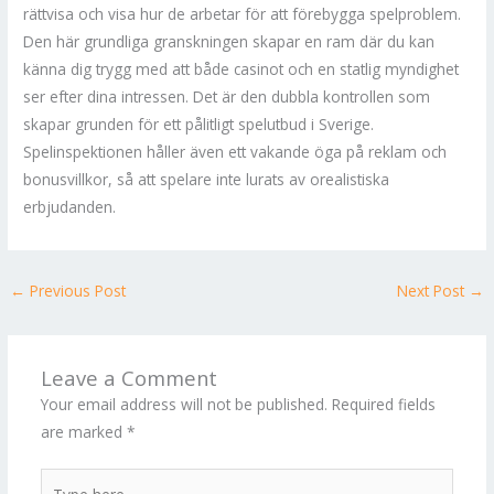
rättvisa och visa hur de arbetar för att förebygga spelproblem.
Den här grundliga granskningen skapar en ram där du kan
känna dig trygg med att både casinot och en statlig myndighet
ser efter dina intressen. Det är den dubbla kontrollen som
skapar grunden för ett pålitligt spelutbud i Sverige.
Spelinspektionen håller även ett vakande öga på reklam och
bonusvillkor, så att spelare inte lurats av orealistiska
erbjudanden.
←
Previous Post
Next Post
→
Leave a Comment
Your email address will not be published.
Required fields
are marked
*
Type