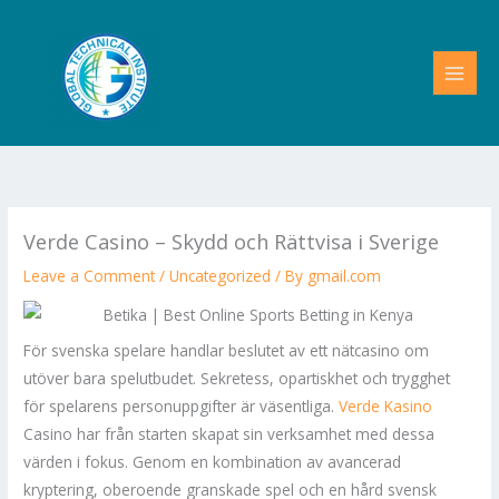
Skip
to
content
Verde Casino – Skydd och Rättvisa i Sverige
Leave a Comment
/
Uncategorized
/ By
gmail.com
För svenska spelare handlar beslutet av ett nätcasino om
utöver bara spelutbudet. Sekretess, opartiskhet och trygghet
för spelarens personuppgifter är väsentliga.
Verde Kasino
Casino har från starten skapat sin verksamhet med dessa
värden i fokus. Genom en kombination av avancerad
kryptering, oberoende granskade spel och en hård svensk