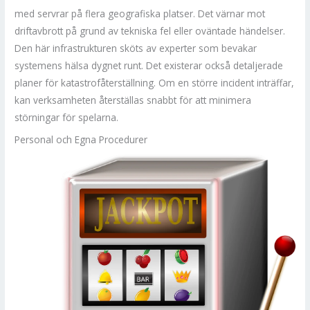
med servrar på flera geografiska platser. Det värnar mot
driftavbrott på grund av tekniska fel eller oväntade händelser.
Den här infrastrukturen sköts av experter som bevakar
systemens hälsa dygnet runt. Det existerar också detaljerade
planer för katastrofåterställning. Om en större incident inträffar,
kan verksamheten återställas snabbt för att minimera
störningar för spelarna.
Personal och Egna Procedurer