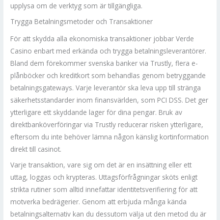
upplysa om de verktyg som är tillgängliga.
Trygga Betalningsmetoder och Transaktioner
För att skydda alla ekonomiska transaktioner jobbar Verde
Casino enbart med erkända och trygga betalningsleverantörer.
Bland dem förekommer svenska banker via Trustly, flera e-
plånböcker och kreditkort som behandlas genom betryggande
betalningsgateways. Varje leverantör ska leva upp till stränga
säkerhetsstandarder inom finansvärlden, som PCI DSS. Det ger
ytterligare ett skyddande lager för dina pengar. Bruk av
direktbanköverföringar via Trustly reducerar risken ytterligare,
eftersom du inte behöver lämna någon känslig kortinformation
direkt till casinot.
Varje transaktion, vare sig om det är en insättning eller ett
uttag, loggas och krypteras. Uttagsförfrågningar sköts enligt
strikta rutiner som alltid innefattar identitetsverifiering för att
motverka bedrägerier. Genom att erbjuda många kända
betalningsalternativ kan du dessutom välja ut den metod du är